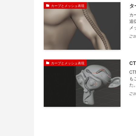
タ
カーブとメッシュ表現
カ
追
メ
2
C
カーブとメッシュ表現
C
も
た。
2