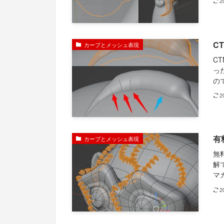
2
C
カーブとメッシュ表現
C
っ
の
2
有
カーブとメッシュ表現
無
解
マ
2