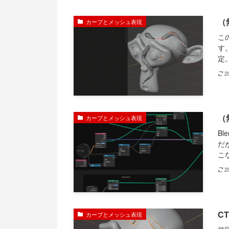
（
カーブとメッシュ表現
こ
す
定
2
（
カーブとメッシュ表現
B
だ
こ
2
C
カーブとメッシュ表現