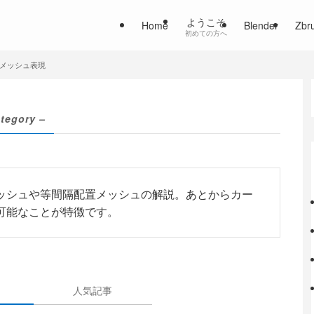
ようこそ
Home
Blender
Zbr
初めての方へ
メッシュ表現
ategory –
ッシュや等間隔配置メッシュの解説。あとからカー
可能なことが特徴です。
人気記事