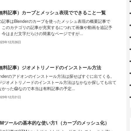
無料記事）カーブとメッシュ表現でできること一覧
の記事はBlenderのカーブを使ったメッシュ表現の概要記事で
。このカテゴリの記事が充実するにつれて画像や動画を追記予
。今はまだ文字だらけの簡素なページですが...
023年12月26日
無料記事）ジオメトリノードのインストール方法
lenderのアドオンのインストール方法は探せばすぐに出てくる。
がジオメトリノードのインストール方法はなかなか探しても出て
なかった😱なので本当は有料記事の予定...
023年12月21日
TMツールの基本的な使い方1（カーブのメッシュ化）