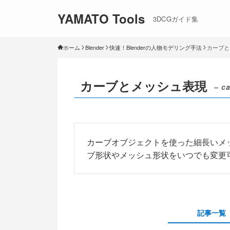
YAMATO Tools
3DCGガイド集
ホーム
Blender
快速！Blenderの人物モデリング手法
カーブと
カーブとメッシュ表現
– c
カーブオブジェクトを使った細長いメ
ブ形状やメッシュ形状をいつでも変更
記事一覧