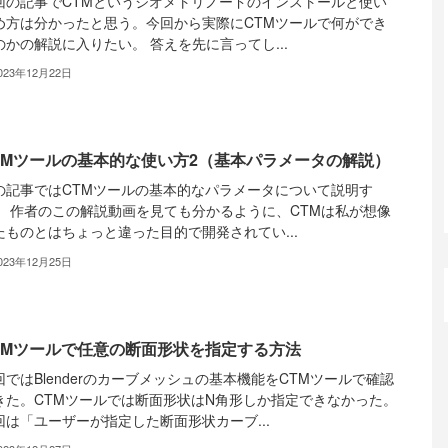
回の記事でCTMというジオメトリノードのインストールと使い
め方は分かったと思う。今回から実際にCTMツールで何ができ
のかの解説に入りたい。 答えを先に言ってし...
023年12月22日
TMツールの基本的な使い方2（基本パラメータの解説）
の記事ではCTMツールの基本的なパラメータについて説明す
。 作者のこの解説動画を見ても分かるように、CTMは私が想像
たものとはちょっと違った目的で開発されてい...
023年12月25日
TMツールで任意の断面形状を指定する方法
回ではBlenderのカーブメッシュの基本機能をCTMツールで確認
きた。CTMツールでは断面形状はN角形しか指定できなかった。
回は「ユーザーが指定した断面形状カーブ...