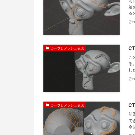
前
始
る
2
C
カーブとメッシュ表現
こ
る
し
2
C
カーブとメッシュ表現
前
で
今