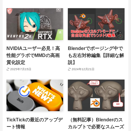
NVIDIAユーザー必見！高
Blenderでポージング中で
性能グラボでMMDの高画
も左右対称編集【詳細な解
質化設定
説】
2025年7月15日
2024年12月21日
TickTickの最近のアップデ
（無料記事）Blenderのス
ート情報
カルプトで必要なスムーズ