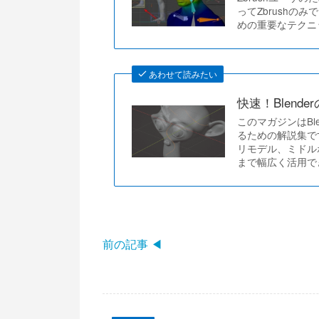
ってZbrushの
めの重要なテクニッ
あわせて読みたい
快速！Blend
このマガジンはBl
るための解説集です。
リモデル、ミドル
まで幅広く活用で
前の記事 ◀