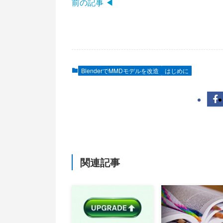
前の記事 ◀
BlenderでMMDモデルを改造
はじめに
関連記事