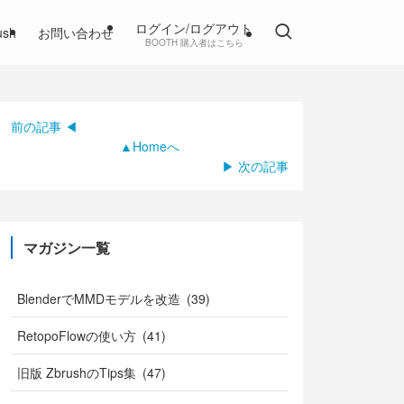
ログイン/ログアウト
ush
お問い合わせ
BOOTH 購入者はこちら
前の記事 ◀
▲Homeへ
▶ 次の記事
マガジン一覧
BlenderでMMDモデルを改造 (39)
RetopoFlowの使い方 (41)
旧版 ZbrushのTips集 (47)