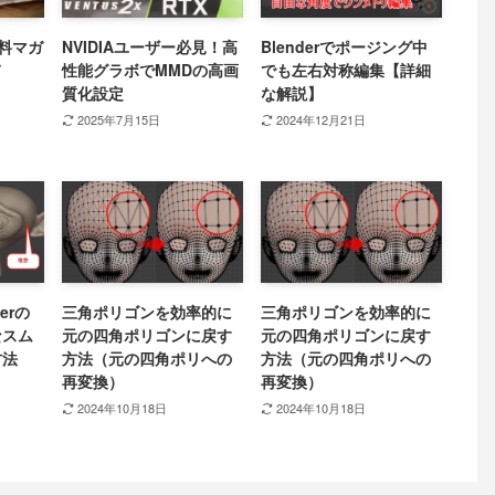
有料マガ
NVIDIAユーザー必見！高
Blenderでポージング中
て
性能グラボでMMDの高画
でも左右対称編集【詳細
質化設定
な解説】
2025年7月15日
2024年12月21日
erの
三角ポリゴンを効率的に
三角ポリゴンを効率的に
なスム
元の四角ポリゴンに戻す
元の四角ポリゴンに戻す
方法
方法（元の四角ポリへの
方法（元の四角ポリへの
再変換）
再変換）
2024年10月18日
2024年10月18日